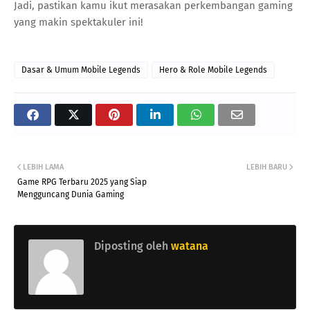
Jadi, pastikan kamu ikut merasakan perkembangan gaming
yang makin spektakuler ini!
Dasar & Umum Mobile Legends
Hero & Role Mobile Legends
LEBIH LAMA
LEBIH BARU
Game RPG Terbaru 2025 yang Siap
Mengguncang Dunia Gaming
Diposting oleh
watana