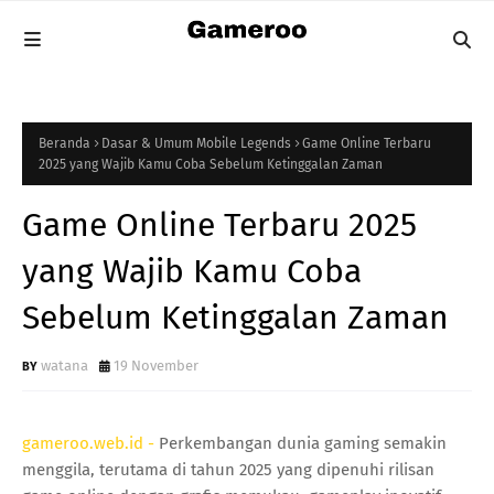
Beranda
Dasar & Umum Mobile Legends
Game Online Terbaru
2025 yang Wajib Kamu Coba Sebelum Ketinggalan Zaman
Game Online Terbaru 2025
yang Wajib Kamu Coba
Sebelum Ketinggalan Zaman
watana
19 November
gameroo.web.id -
Perkembangan dunia gaming semakin
menggila, terutama di tahun 2025 yang dipenuhi rilisan