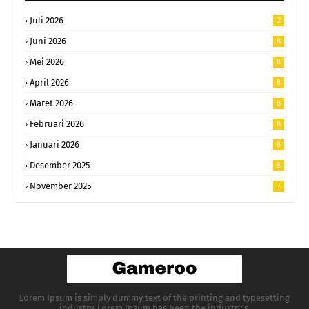
Juli 2026
2
Juni 2026
8
Mei 2026
8
April 2026
8
Maret 2026
8
Februari 2026
8
Januari 2026
8
Desember 2025
8
November 2025
7
Lorem Ipsum is simply dummy text of the printing and typesetting
industry. Lorem Ipsum has been the industry's.