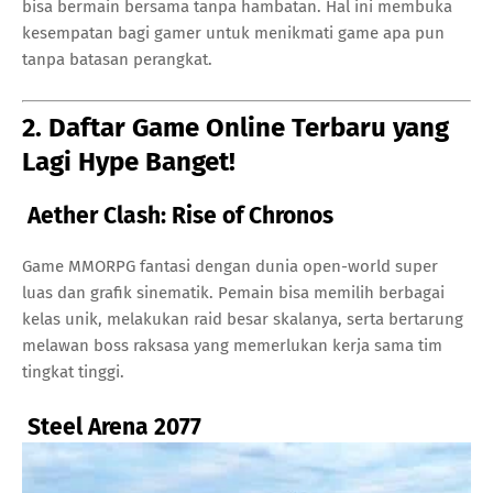
bisa bermain bersama tanpa hambatan. Hal ini membuka
kesempatan bagi gamer untuk menikmati game apa pun
tanpa batasan perangkat.
2. Daftar Game Online Terbaru yang
Lagi Hype Banget!
Aether Clash: Rise of Chronos
Game MMORPG fantasi dengan dunia open-world super
luas dan grafik sinematik. Pemain bisa memilih berbagai
kelas unik, melakukan raid besar skalanya, serta bertarung
melawan boss raksasa yang memerlukan kerja sama tim
tingkat tinggi.
Steel Arena 2077