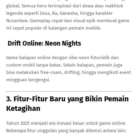
global. Semua hero terinspirasi dari dewa atau makhluk
legenda seperti Zeus, Ra, Ganesha, hingga karakter
Nusantara. Gameplay cepat dan visual epik membuat game
ini cepat populer di kalangan pemain mobile.
Drift Online: Neon Nights
Game balapan online dengan vibe neon futuristik dan
custom mobil tanpa batas. Selain balapan, pemain juga
bisa melakukan free-roam, drifting, hingga mengikuti event
mingguan bergengsi.
3. Fitur-Fitur Baru yang Bikin Pemain
Ketagihan
Tahun 2025 menjadi era inovasi besar untuk game online.
Beberapa fitur unggulan yang banyak ditemui antara lain: