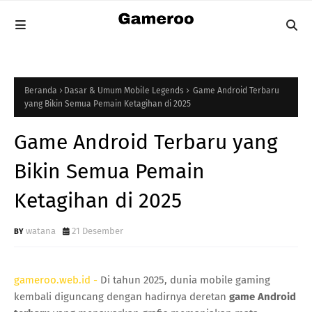
Beranda
Dasar & Umum Mobile Legends
Game Android Terbaru
yang Bikin Semua Pemain Ketagihan di 2025
Game Android Terbaru yang
Bikin Semua Pemain
Ketagihan di 2025
watana
21 Desember
gameroo.web.id -
Di tahun 2025, dunia mobile gaming
kembali diguncang dengan hadirnya deretan
game Android