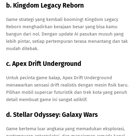
b. Kingdom Legacy Reborn
Game strategi yang kembali booming! Kingdom Legacy
Reborn menghadirkan kerajaan besar yang bisa kamu
bangun dari nol. Dengan update AI pasukan musuh yang
lebih pintar, setiap pertempuran terasa menantang dan tak
mudah ditebak.
c. Apex Drift Underground
Untuk pecinta game balap, Apex Drift Underground
menawarkan sensasi drift realistis dengan mesin fisik baru.
Pilihan mobil supercar futuristik dan trek kota yang penuh
detail membuat game ini sangat adiktif.
d. Stellar Odyssey: Galaxy Wars
Game bertema luar angkasa yang memadukan eksplorasi,