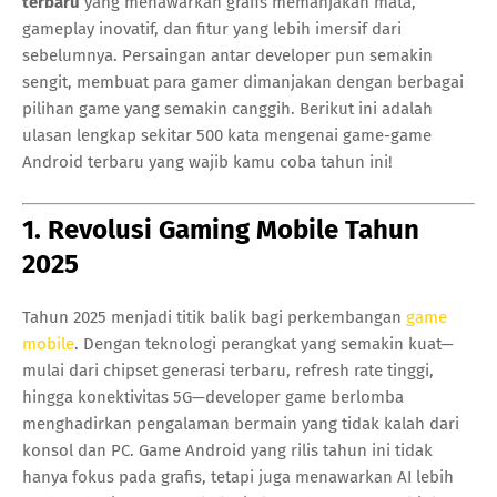
terbaru
yang menawarkan grafis memanjakan mata,
gameplay inovatif, dan fitur yang lebih imersif dari
sebelumnya. Persaingan antar developer pun semakin
sengit, membuat para gamer dimanjakan dengan berbagai
pilihan game yang semakin canggih. Berikut ini adalah
ulasan lengkap sekitar 500 kata mengenai game-game
Android terbaru yang wajib kamu coba tahun ini!
1. Revolusi Gaming Mobile Tahun
2025
Tahun 2025 menjadi titik balik bagi perkembangan
game
mobile
. Dengan teknologi perangkat yang semakin kuat—
mulai dari chipset generasi terbaru, refresh rate tinggi,
hingga konektivitas 5G—developer game berlomba
menghadirkan pengalaman bermain yang tidak kalah dari
konsol dan PC. Game Android yang rilis tahun ini tidak
hanya fokus pada grafis, tetapi juga menawarkan AI lebih