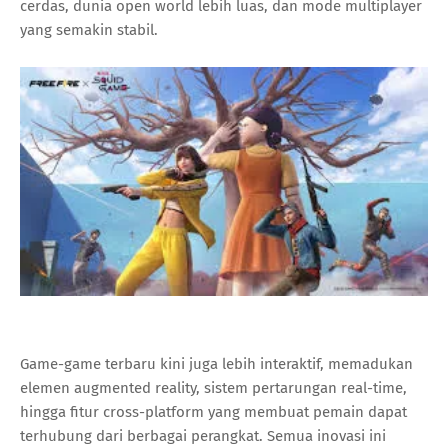
cerdas, dunia open world lebih luas, dan mode multiplayer
yang semakin stabil.
Game-game terbaru kini juga lebih interaktif, memadukan
elemen augmented reality, sistem pertarungan real-time,
hingga fitur cross-platform yang membuat pemain dapat
terhubung dari berbagai perangkat. Semua inovasi ini