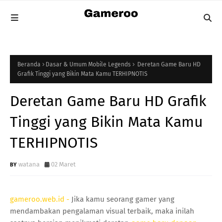
Beranda
Dasar & Umum Mobile Legends
Deretan Game Baru HD
Grafik Tinggi yang Bikin Mata Kamu TERHIPNOTIS
Deretan Game Baru HD Grafik
Tinggi yang Bikin Mata Kamu
TERHIPNOTIS
watana
02 Maret
gameroo.web.id -
Jika kamu seorang gamer yang
mendambakan pengalaman visual terbaik, maka inilah