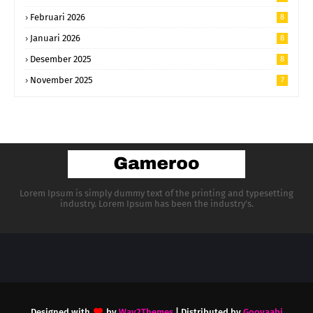
Februari 2026
8
Januari 2026
8
Desember 2025
8
November 2025
7
Lorem Ipsum is simply dummy text of the printing and typesetting
industry. Lorem Ipsum has been the industry's.
Designed with
by
Way2Themes
| Distributed by
Gooyaabi