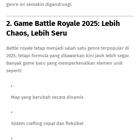
genre ini semakin digandrungi.
2. Game Battle Royale 2025: Lebih
Chaos, Lebih Seru
Battle royale tetap menjadi salah satu genre terpopuler di
2025, tetapi formula yang ditawarkan kini jauh lebih segar.
Banyak game baru yang memperkenalkan elemen unik
seperti:
Map yang berubah secara dinamis
Sistem crafting cepat dan fleksibel