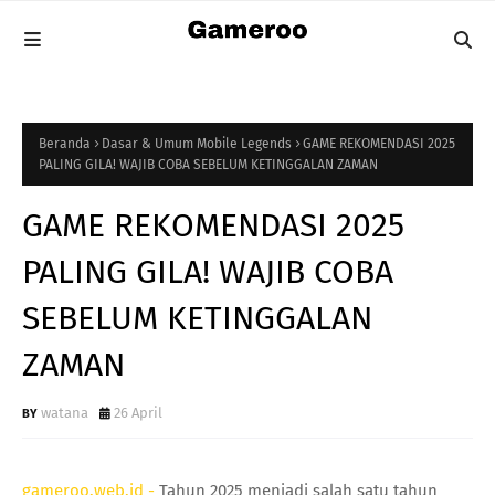
Beranda
Dasar & Umum Mobile Legends
GAME REKOMENDASI 2025
PALING GILA! WAJIB COBA SEBELUM KETINGGALAN ZAMAN
GAME REKOMENDASI 2025
PALING GILA! WAJIB COBA
SEBELUM KETINGGALAN
ZAMAN
watana
26 April
gameroo.web.id -
Tahun 2025 menjadi salah satu tahun