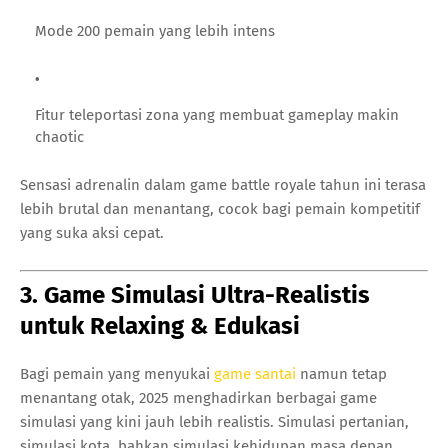
Mode 200 pemain yang lebih intens
Fitur teleportasi zona yang membuat gameplay makin
chaotic
Sensasi adrenalin dalam game battle royale tahun ini terasa
lebih brutal dan menantang, cocok bagi pemain kompetitif
yang suka aksi cepat.
3. Game Simulasi Ultra-Realistis
untuk Relaxing & Edukasi
Bagi pemain yang menyukai
game santai
namun tetap
menantang otak, 2025 menghadirkan berbagai game
simulasi yang kini jauh lebih realistis. Simulasi pertanian,
simulasi kota, bahkan simulasi kehidupan masa depan,