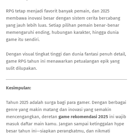
RPG tetap menjadi favorit banyak pemain, dan 2025
membawa inovasi besar dengan sistem cerita bercabang
yang jauh lebih luas. Setiap pilihan pemain benar-benar
memengaruhi ending, hubungan karakter, hingga dunia
game itu sendiri.
Dengan visual tingkat tinggi dan dunia fantasi penuh detail,
game RPG tahun ini menawarkan petualangan epik yang
sulit dilupakan.
Kesimpulan:
Tahun 2025 adalah surga bagi para gamer. Dengan berbagai
genre yang makin matang dan inovasi yang semakin
mencengangkan, deretan
game rekomendasi 2025
ini wajib
masuk daftar main kamu. Jangan sampai ketinggalan hype
besar tahun ini—siapkan perangkatmu, dan nikmati