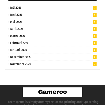
Juli 2026
2
Juni 2026
8
Mei 2026
8
April 2026
8
Maret 2026
8
Februari 2026
8
Januari 2026
8
Desember 2025
8
November 2025
7
Lorem Ipsum is simply dummy text of the printing and typesetting