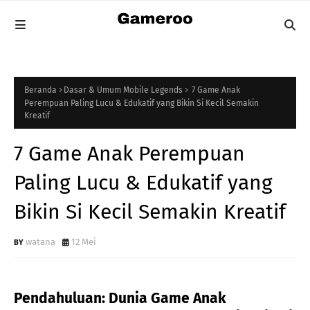
Beranda
Dasar & Umum Mobile Legends
7 Game Anak
Perempuan Paling Lucu & Edukatif yang Bikin Si Kecil Semakin
Kreatif
7 Game Anak Perempuan
Paling Lucu & Edukatif yang
Bikin Si Kecil Semakin Kreatif
watana
12 Mei
Pendahuluan: Dunia Game Anak