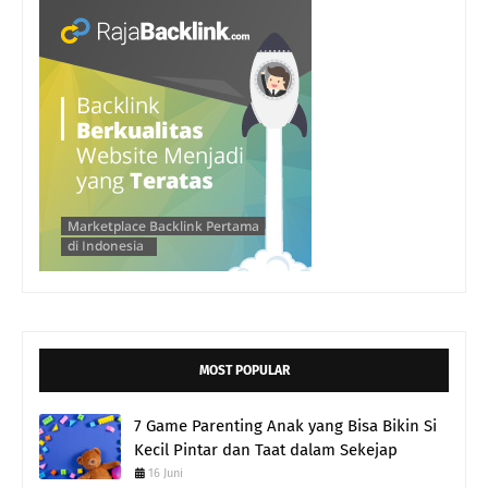
MOST POPULAR
7 Game Parenting Anak yang Bisa Bikin Si
Kecil Pintar dan Taat dalam Sekejap
16 Juni